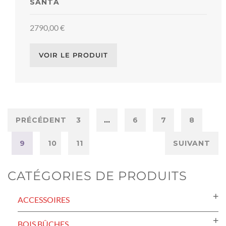
SANTA
2790,00
€
VOIR LE PRODUIT
PRÉCÉDENT
1
2
3
…
6
7
8
9
10
11
SUIVANT
CATÉGORIES DE PRODUITS
ACCESSOIRES
BOIS BÛCHES