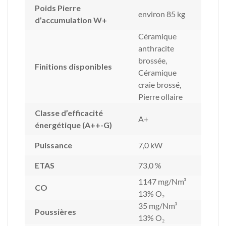
Poids Pierre
environ 85 kg
d’accumulation W+
Céramique
anthracite
brossée,
Finitions disponibles
Céramique
craie brossé,
Pierre ollaire
Classe d’efficacité
A+
énergétique (A++-G)
Puissance
7,0 kW
ETAS
73,0 %
1147 mg/Nm³
CO
13% O₂
35 mg/Nm³
Poussières
13% O₂