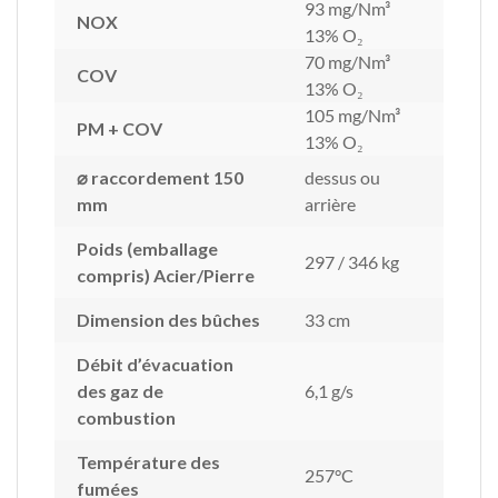
93 mg/Nm³
NOX
13% O₂
70 mg/Nm³
COV
13% O₂
105 mg/Nm³
PM + COV
13% O₂
⌀ raccordement 150
dessus ou
mm
arrière
Poids (emballage
297 / 346 kg
compris) Acier/Pierre
Dimension des bûches
33 cm
Débit d’évacuation
des gaz de
6,1 g/s
combustion
Température des
257°C
fumées