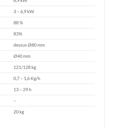
6,9 kW
3 – 6,9 kW
88 %
83%
dessus Ø80 mm
Ø40 mm
121/128 kg
0,7 – 1,6 Kg/h
13 – 29 h
–
20 kg