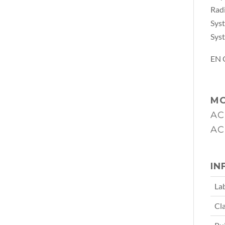
Rad
Syst
Sys
EN 
MO
AC
AC
IN
La
Cla