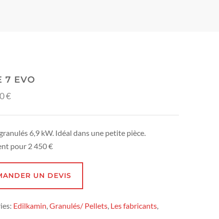
E 7 EVO
00
€
granulés 6,9 kW. Idéal dans une petite pièce.
nt pour 2 450 €
MANDER UN DEVIS
ies:
Edilkamin
,
Granulés/ Pellets
,
Les fabricants
,