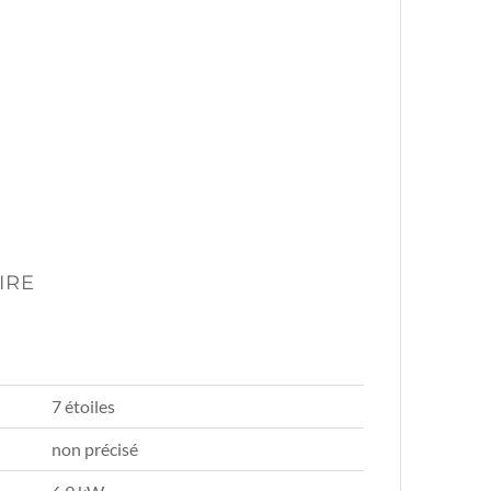
IRE
7 étoiles
non précisé