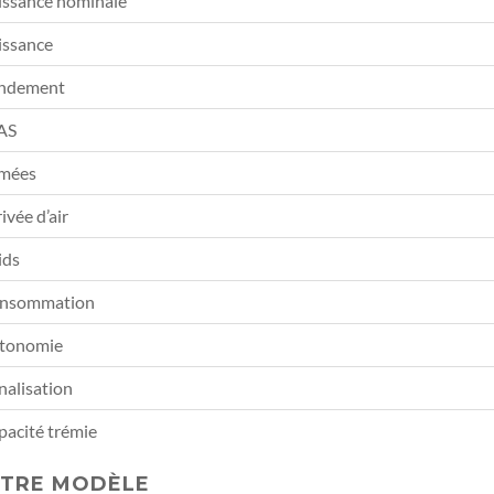
issance nominale
issance
ndement
AS
mées
ivée d’air
ids
nsommation
tonomie
nalisation
pacité trémie
TRE MODÈLE