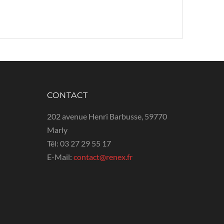
CONTACT
202 avenue Henri Barbusse, 59770
Marly
Tél:
03 27 29 55 17
E-Mail:
contact@renex.fr