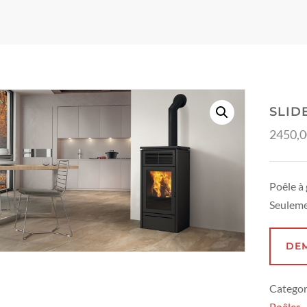
SLID
2450,
Poêle à 
Seuleme
DE
Categor
Poêles