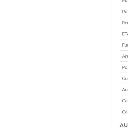
Pu
Pu
Re
ET
Fu
Arr
Po
Co
Au
Ca
Ca
AU