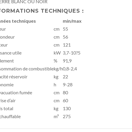
ERRE BLANC OU NOIR
FORMATIONS TECHNIQUES :
nées techniques
min/max
eur
cm
55
fondeur
cm
56
teur
cm
121
sance utile
kW
3,7-10?5
dement
%
91,9
sommation de combustible
kg/h
0,8-2,4
cité réservoir
kg
22
onomie
h
9-28
vacuation fumée
cm
80
ise d’air
cm
60
s total
kg
130
 chauffable
m³
275