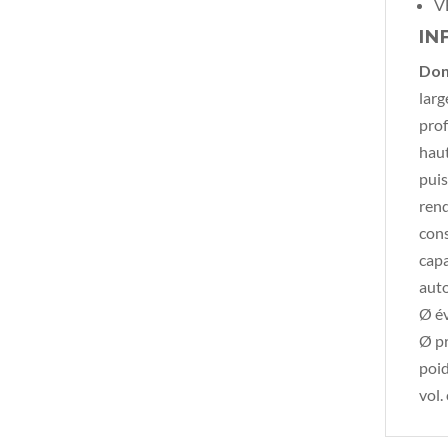
V
IN
Don
larg
pro
hau
puis
ren
con
capa
aut
Ø é
Ø pr
poid
vol.