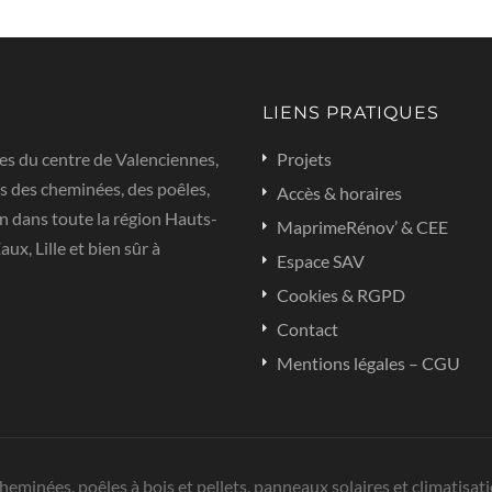
LIENS PRATIQUES
es du centre de Valenciennes,
Projets
s des cheminées, des poêles,
Accès & horaires
n dans toute la région Hauts-
MaprimeRénov’ & CEE
x, Lille et bien sûr à
Espace SAV
Cookies & RGPD
Contact
Mentions légales – CGU
cheminées, poêles à bois et pellets, panneaux solaires et climatisa