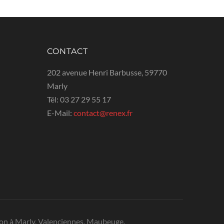
CONTACT
202 avenue Henri Barbusse, 59770
Marly
Tél:
03 27 29 55 17
E-Mail:
contact@renex.fr
tion à Marly, Valenciennes, Maubeuge.