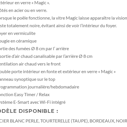
térieur en verre « Magic ».
tés en acier ou en verre.
rsque le poêle fonctionne, la vitre Magic laisse apparaître la vision
ste totalement noire, évitant ainsi de voir l’intérieur du foyer.
yer en vermiculite
ougie en céramique
rtie des fumées Ø 8 cm par l’ arrière
sortie d’air chaud canalisable par l’arrière Ø 8 cm
ntilation air chaud vers le front
uble porte intérieur en fonte et extérieur en verre « Magic »
nneau synoptique sur le top
rogrammation journalière/hebdomadaire
nction Easy Timer / Relax
stème E-Smart avec Wi-Fi intégré
DÈLE DISP
ONIBLE
:
CIER BLANC PERLE, TOURTERELLE (TAUPE), BORDEAUX, NO