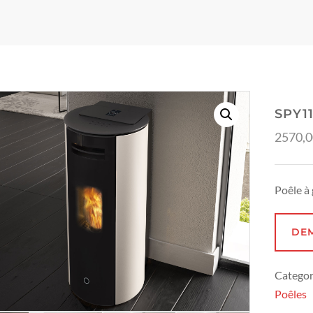
SPY1
2570,
Poêle 
DE
Categor
Poêles