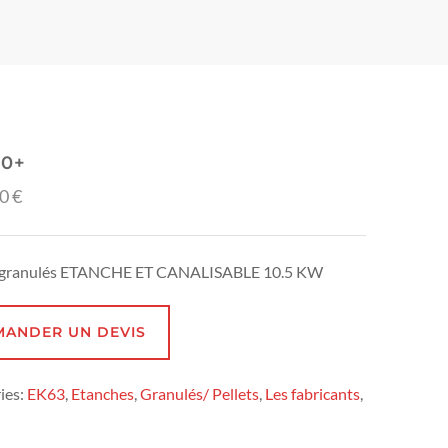
10+
00
€
à granulés ETANCHE ET CANALISABLE 10.5 KW
MANDER UN DEVIS
ies:
EK63
,
Etanches
,
Granulés/ Pellets
,
Les fabricants
,