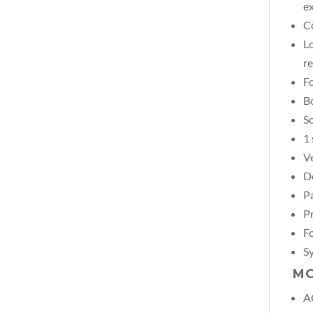
ex
Cô
Lo
re
Fo
B
So
1 
Ve
Do
Pa
P
Fo
Sy
MO
A