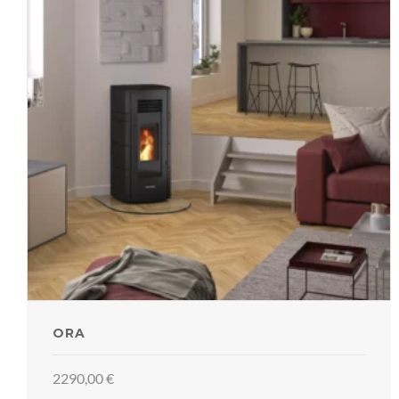
ORA
2290,00
€