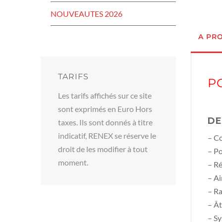
NOUVEAUTES 2026
A PR
TARIFS
P
Les tarifs affichés sur ce site
sont exprimés en Euro Hors
DE
taxes. Ils sont donnés à titre
indicatif, RENEX se réserve le
– Co
droit de les modifier à tout
– Po
moment.
– Ré
– Ai
– Ra
– Ât
– Sy