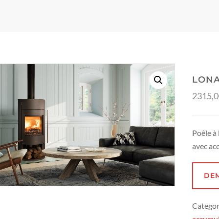
LON
2315,
Poêle à
avec ac
DE
Categor
accumul