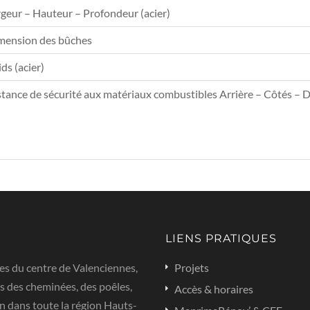
geur – Hauteur – Profondeur (acier)
mension des bûches
ds (acier)
tance de sécurité aux matériaux combustibles Arrière – Côtés – 
LIENS PRATIQUES
es du centre de Valenciennes,
Projets
s des cheminées, des poêles,
Accès & horaires
n dans toute la région Hauts-