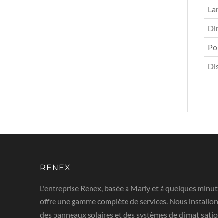
Lar
Di
Poi
Dis
RENEX
L'entreprise Renex, basée à Marly et à quelques minut
offre une gamme complète de services. Nous installon
des panneaux solaires et des systèmes de climatisatio