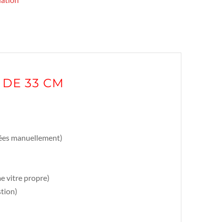
 DE 33 CM
isées manuellement)
e vitre propre)
stion)