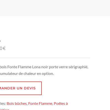
A
00
€
 bois Fonte Flamme Lona noir porte verre sérigraphié,
cumulateur de chaleur en option.
MANDER UN DEVIS
ies:
Bois bûches
,
Fonte Flamme
,
Poêles à
ation