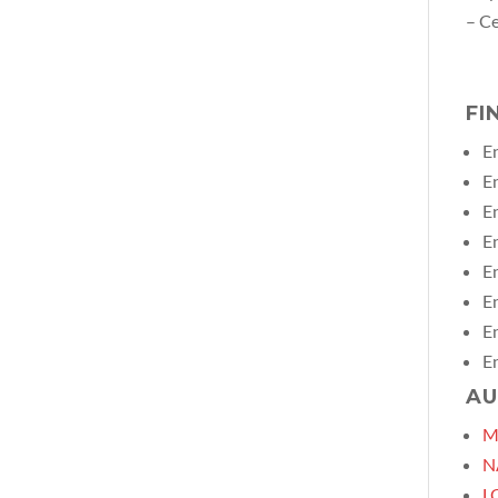
– Ce
FI
En
En
En
En
En
En
En
En
AU
M
N
L