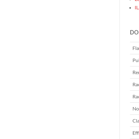
I
DO
Fl
Pu
Re
Ra
Ra
No
Cl
Eff