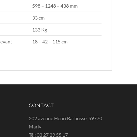
598 – 1248 – 438 mm
33 cm
133 Kg
Devant
18 – 42 – 115 cm
CONTACT
202 avenue Henri Barbusse, 59770
Marly
Tél:
03 27 29 55 17