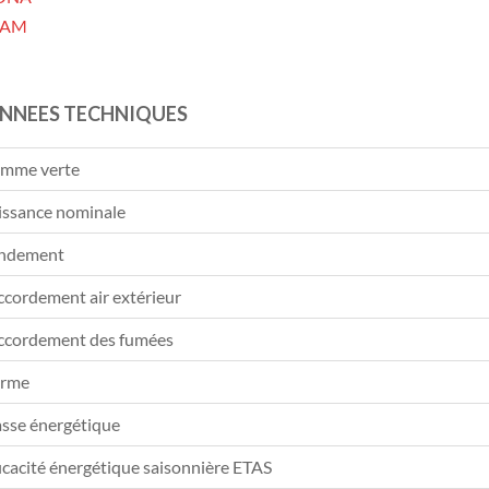
LAM
NNEES TECHNIQUES
amme verte
issance nominale
ndement
ccordement air extérieur
ccordement des fumées
rme
asse énergétique
icacité énergétique saisonnière ETAS